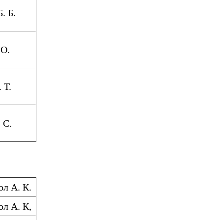
. Б.
 О.
 Т.
 С.
л А. К.
л А. К,