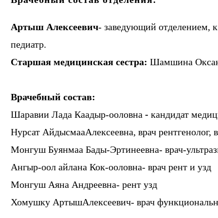
Артыш Алексеевич
- заведующий отделением, к
педиатр.
Старшая медицинская сестра:
Шамшина Оксан
Врачебный состав:
Шаравии Лада Каадыр-ооловна
-
кандидат медиц
Нурсат АйдысмааАлексеевна, врач рентгенолог, 
Монгуш Буянмаа Бады-Эртинеевна- врач-ультраз
Ангыр-оол айлана Кок-ооловна- врач рент и узд
Монгуш Аяна Андреевна- рент узд
Хомушку АртышАлексеевич- врач функциональн