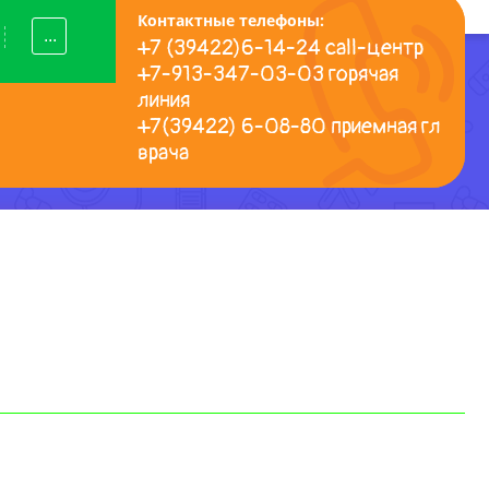
Контактные телефоны:
...
+7 (39422)6-14-24 call-центр
+7-913-347-03-03 горячая
линия
+7(39422) 6-08-80 приемная гл
врача