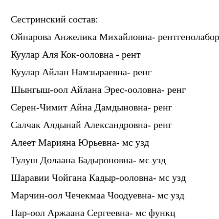
Сестринский состав:
Ойнарова Анжелика Михайловна- рентгенолабо
Куулар Аля Кок-ооловна - рент
Куулар Айлан Намзыраевна- ренг
Шынгыш-оол Айлана Эрес-ооловна- ренг
Серен-Чимит Айна Дамдыновна- ренг
Салчак Алдынай Александровна- ренг
Алеет Марияна Юрьевна- мс узд
Тулуш Долаана Бадыроновна- мс узд
Шаравии Чойгана Кадыр-ооловна- мс узд
Марчин-оол Чечекмаа Чоодуевна- мс узд
Пар-оол Аржаана Сергеевна- мс функц