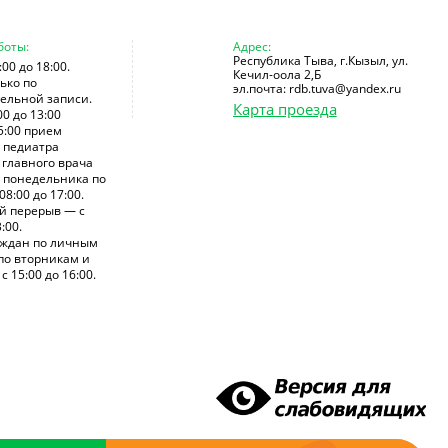
боты:
Адрес:
Республика Тыва, г.Кызыл, ул.
:00 до 18:00.
Кечил-оола 2,Б
ько по
эл.почта: rdb.tuva@yandex.ru
ельной записи.
Карта проезда
00 до 13:00
5:00 прием
 педиатра
главного врача
с понедельника по
08:00 до 17:00.
й перерыв — с
:00.
аждан по личным
по вторникам и
с 15:00 до 16:00.