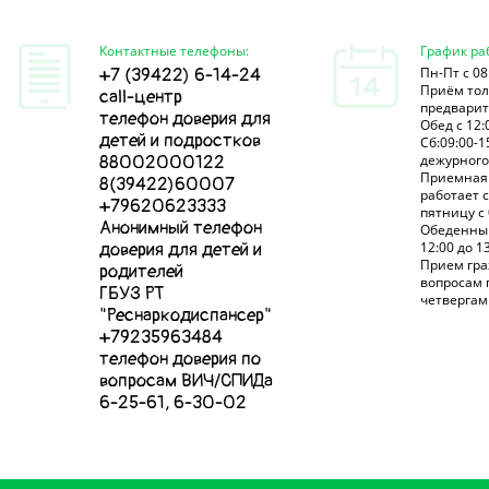
Контактные телефоны:
График ра
Пн-Пт с 08
+7 (39422) 6-14-24
Приём тол
call-центр
предварит
телефон доверия для
Обед с 12:
детей и подростков
Сб:09:00-1
дежурного
88002000122
Приемная 
8(39422)60007
работает 
+79620623333
пятницу с 
Анонимный телефон
Обеденны
12:00 до 13
доверия для детей и
Прием гр
родителей
вопросам 
ГБУЗ РТ
четвергам 
"Реснаркодиспансер"
+79235963484
телефон доверия по
вопросам ВИЧ/СПИДа
6-25-61, 6-30-02